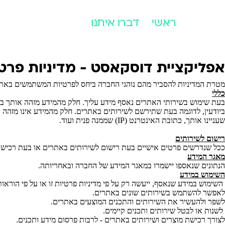
ראשי
דברו איתנו
אפליקציית דוסקאסט - מדיניות פרטי
מטרת המדיניות להסביר מהם נוהגי החברה ביחס לפרטיות המשתמשים באת
כללי
בעת שימוש בשירותי האתרים נאסף מידע עליך. חלק מהמידע מזהה אותך באו
ביודעין, לדוגמה בעת שתירשם לשירותים באתרים. חלק מהמידע אינו מזהה 
שעניינו אותך, כתובת האינטרנט (IP) שממנה פנית ועוד.
רישום לשירותים
ככל שנדרשים פרטים אישיים בעת רישום לשירותים באתרים או בעת רכישת
מאגר המידע
הנתונים שנאספו יישמרו במאגר המידע של החברה ובאחריותה.
השימוש במידע
השימוש במידע שנאסף, ייעשה רק על פי מדיניות פרטיות זו או על פי הוראות 
לאפשר להשתמש בשירותים שונים באתרים.
לשפר ולהעשיר את השירותים והתכנים המוצעים באתרים.
לשנות או לבטל שירותים ותכנים קיימים.
לצורך רכישת מוצרים ושירותים באתרים - לרבות פרסום מידע ותכנים.