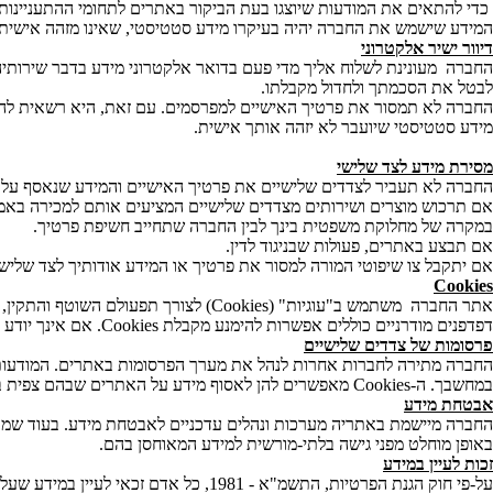
כדי להתאים את המודעות שיוצגו בעת הביקור באתרים לתחומי ההתעניינות
המידע שישמש את החברה יהיה בעיקרו מידע סטטיסטי, שאינו מזהה אישית.
דיוור ישיר אלקטרוני
החברה מעונינת לשלוח אליך מדי פעם בדואר אלקטרוני מידע בדבר שירותיה 
לבטל את הסכמתך ולחדול מקבלתו.
החברה לא תמסור את פרטיך האישיים למפרסמים. עם זאת, היא רשאית לה
מידע סטטיסטי שיועבר לא יזהה אותך אישית.
מסירת מידע לצד שלישי
החברה לא תעביר לצדדים שלישיים את פרטיך האישיים והמידע שנאסף על 
אם תרכוש מוצרים ושירותים מצדדים שלישיים המציעים אותם למכירה באמ
במקרה של מחלוקת משפטית בינך לבין החברה שתחייב חשיפת פרטיך.
אם תבצע באתרים, פעולות שבניגוד לדין.
אם יתקבל צו שיפוטי המורה למסור את פרטיך או המידע אודותיך לצד שלישי
Cookies
אתר החברה משתמש ב"עוגיות" (Cookies) לצורך תפעולם השוטף והתקין, ובכלל זה כדי לאסוף נתונים סטטיסטיים אודות השימוש באתר, לאימות פרטים, כדי להתאים את האתר להעדפותיך האישיות ולצורכי אבטחת מידע.
דפדפנים מודרניים כוללים אפשרות להימנע מקבלת Cookies. אם אינך יודע כיצד לעשות זאת, בדוק בקובץ העזרה של הדפדפן שבו אתה משתמש.
פרסומות של צדדים שלישיים
במחשבך. ה-Cookies מאפשרים להן לאסוף מידע על האתרים שבהם צפית בפרסומות שהציבו ועל אילו פרסומות הקשת. השימוש שחברות אלה עושות ב-Cookies כפוף למדיניות הפרטיות שלהן ולא למדיניות הפרטיות של החברה
אבטחת מידע
החברה מיישמת באתריה מערכות ונהלים עדכניים לאבטחת מידע. בעוד שמערכ
באופן מוחלט מפני גישה בלתי-מורשית למידע המאוחסן בהם.
זכות לעיין במידע
על-פי חוק הגנת הפרטיות, התשמ"א - 981