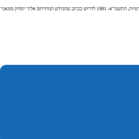
. בנוסף, אם המידע שבמאגרי החברה משמש לצורך פניה אישית אליך, אתה זכאי על-פי חוק הגנת הפרטיות, התשמ"א- 1981 לדרוש בכתב שהמידע המתייחס אליך יימחק ממאגר